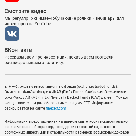
Смотрите видео
Мы регулярно снимаем обучающие ролики и вебинары для
инвесторов на YouTube.
ВКонтакте
Рассказываем про инвестиции, показываем портфели,
расшифровываем аналитику.
ETF — биржевые инвестиционные фонды (exchange-traded funds).
Эмитенты ФинЭкс Фандс АЙКАВ (FinEx Funds ICAV) и ФинЭкс Физикли
Бэкт Фандз АЙКАВ (FinEx Physically Backed Funds ICAV) далее — Фонды.
Фонд является лицом, обязавшимся акциям ETF. Информация
раскрывается на сайте
finexetf.com
Информация, представленная на данном сайте, носит исключительно
ознакомительный характер, не содержит гарантий надежности
возможных инвестиций и стабильности размеров возможных доходов