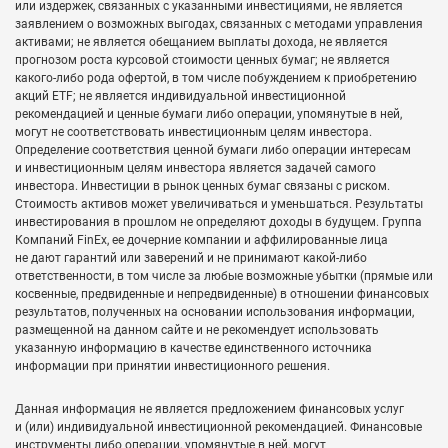
или издержек, связанных с указанными инвестициями, не является
заявлением о возможных выгодах, связанных с методами управления
активами; не является обещанием выплаты дохода, не является
прогнозом роста курсовой стоимости ценных бумаг; не является
какого-либо рода офертой, в том числе побуждением к приобретению
акций ETF; не является индивидуальной инвестиционной
рекомендацией и ценные бумаги либо операции, упомянутые в ней,
могут не соответствовать инвестиционным целям инвестора.
Определение соответствия ценной бумаги либо операции интересам
и инвестиционным целям инвестора является задачей самого
инвестора. Инвестиции в рынок ценных бумаг связаны с риском.
Стоимость активов может увеличиваться и уменьшаться. Результаты
инвестирования в прошлом не определяют доходы в будущем. Группа
Компаний FinEx, ее дочерние компании и аффилированные лица
не дают гарантий или заверений и не принимают какой-либо
ответственности, в том числе за любые возможные убытки (прямые или
косвенные, предвиденные и непредвиденные) в отношении финансовых
результатов, полученных на основании использования информации,
размещенной на данном сайте и не рекомендует использовать
указанную информацию в качестве единственного источника
информации при принятии инвестиционного решения.
Данная информация не является предложением финансовых услуг
и (или) индивидуальной инвестиционной рекомендацией. Финансовые
инструменты либо операции, упомянутые в ней, могут