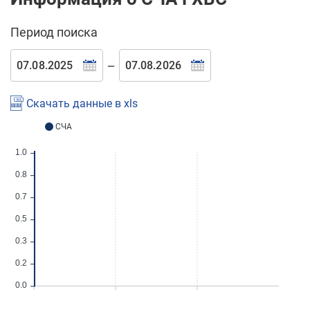
Период поиска
—
Скачать данные в xls
СЧА
1.0
0.8
0.7
0.5
0.3
0.2
0.0