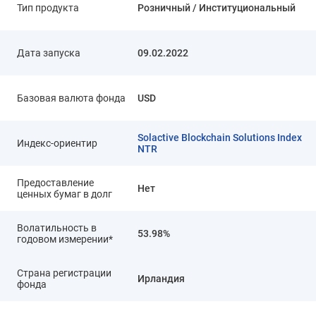
Тип продукта
Розничный / Институциональный
Дата запуска
09.02.2022
Базовая валюта фонда
USD
Solactive Blockchain Solutions Index
Индекс-ориентир
NTR
Предоставление
Нет
ценных бумаг в долг
Волатильность в
53.98%
годовом измерении*
Страна регистрации
Ирландия
фонда