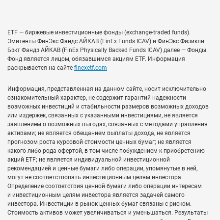
ETF — биржевые инвестиционные фонды (exchange-traded funds).
Эмитенты ФинЭкс Фандс АЙКАВ (FinEx Funds ICAV) и ФинЭкс Физикли
Бэкт Фандз АЙКАВ (FinEx Physically Backed Funds ICAV) далее — Фонды.
Фонд является лицом, обязавшимся акциям ETF. Информация
раскрывается на сайте
finexetf.com
Информация, представленная на данном сайте, носит исключительно
ознакомительный характер, не содержит гарантий надежности
возможных инвестиций и стабильности размеров возможных доходов
или издержек, связанных с указанными инвестициями, не является
заявлением о возможных выгодах, связанных с методами управления
активами; не является обещанием выплаты дохода, не является
прогнозом роста курсовой стоимости ценных бумаг; не является
какого-либо рода офертой, в том числе побуждением к приобретению
акций ETF; не является индивидуальной инвестиционной
рекомендацией и ценные бумаги либо операции, упомянутые в ней,
могут не соответствовать инвестиционным целям инвестора.
Определение соответствия ценной бумаги либо операции интересам
и инвестиционным целям инвестора является задачей самого
инвестора. Инвестиции в рынок ценных бумаг связаны с риском.
Стоимость активов может увеличиваться и уменьшаться. Результаты