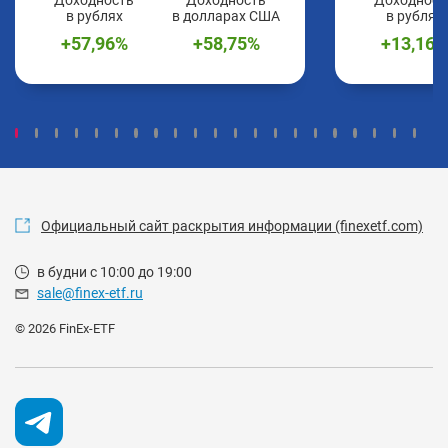
в рублях
в долларах США
в рублях
+
57,96
%
+
58,75
%
+
13,16
%
Официальный сайт раскрытия информации (finexetf.com)
в будни с 10:00 до 19:00
sale@finex-etf.ru
© 2026 FinEx-ETF