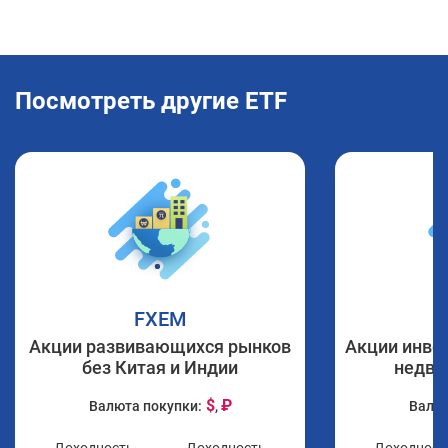
Посмотреть другие ETF
FXEM
Акции развивающихся рынков
Акции инве
без Китая и Индии
недви
$
₽
Валюта покупки:
,
Валют
Доходность
Доходность
Доходност