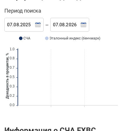
Период поиска
—
СЧА
Эталонный индекс (бенчмарк)
1.0
Доходность в процентах, %
0.8
0.7
0.5
0.3
0.2
0.0
Информация о СЧА FXBC