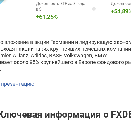
Доходность ETF за 3 года
Доходность
в $
+
54,89
+
61,26
%
то вложение в акции Германии и лидирующую эконом
 входят акции таких крупнейших немецких компаний,
imler, Allianz, Adidas, BASF, Volkswagen, BMW.
вает около 85% крупнейшего в Европе фондового р
.
 презентацию
Ключевая информация о FXD