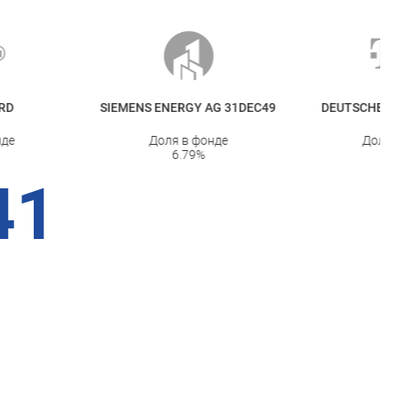
SIEMENS ENERGY AG 31DEC49
DEUTSCHE TELEKOM N
Доля в фонде
Доля в фонде
6.79
%
5.93
%
41