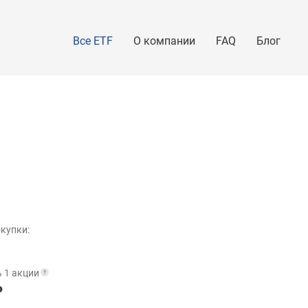
Все ETF
О компании
FAQ
Блог
купки:
 1 акции
₽