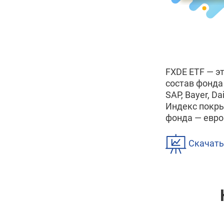
FXDE ETF — э
состав фонда
SAP, Bayer, Da
Индекс покры
фонда — евро
Скачать