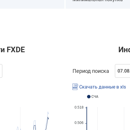
ти
FXDE
Ин
Период поиска
Скачать данные в xls
СЧА
0.518
0.506