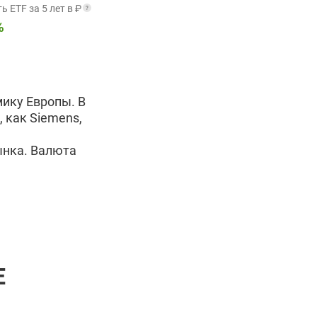
 ETF за 5 лет в ₽
%
ику Европы. В
 как Siemens,
ынка. Валюта
E