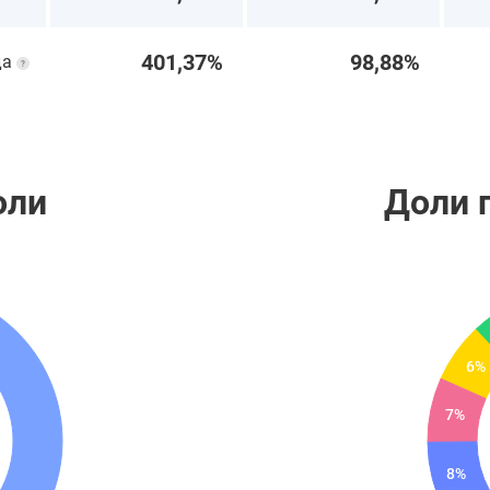
401,37%
98,88%
да
оли
Доли 
6%
7%
8%