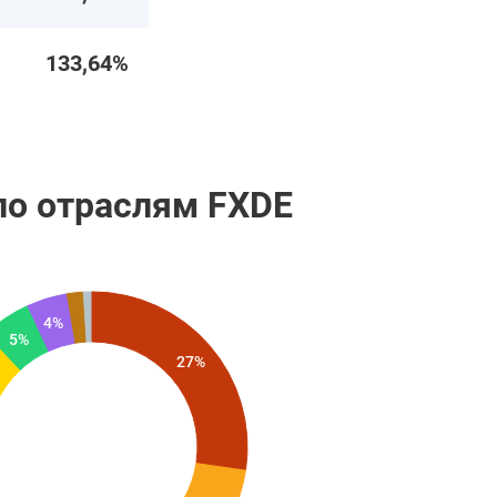
133,64%
по отраслям FXDE
4%
5%
27%