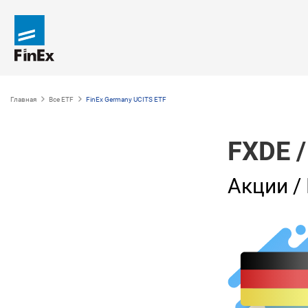
Главная
Все ETF
FinEx Germany UCITS ETF
FXDE
Акции /