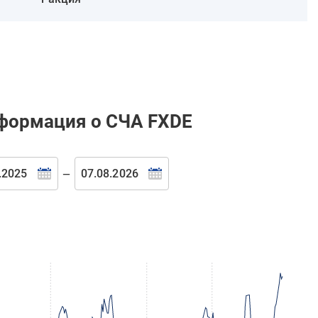
формация о СЧА FXDE
—