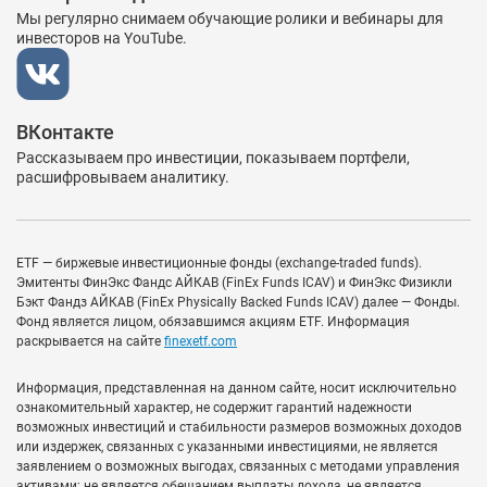
Мы регулярно снимаем обучающие ролики и вебинары для
инвесторов на YouTube.
ВКонтакте
Рассказываем про инвестиции, показываем портфели,
расшифровываем аналитику.
ETF — биржевые инвестиционные фонды (exchange-traded funds).
Эмитенты ФинЭкс Фандс АЙКАВ (FinEx Funds ICAV) и ФинЭкс Физикли
Бэкт Фандз АЙКАВ (FinEx Physically Backed Funds ICAV) далее — Фонды.
Фонд является лицом, обязавшимся акциям ETF. Информация
раскрывается на сайте
finexetf.com
Информация, представленная на данном сайте, носит исключительно
ознакомительный характер, не содержит гарантий надежности
возможных инвестиций и стабильности размеров возможных доходов
или издержек, связанных с указанными инвестициями, не является
заявлением о возможных выгодах, связанных с методами управления
активами; не является обещанием выплаты дохода, не является