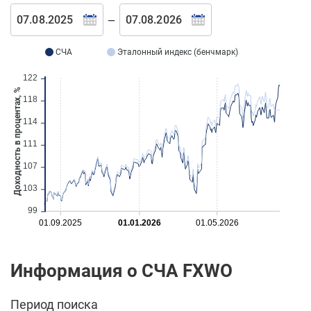
—
СЧА
Эталонный индекс (бенчмарк)
122
Доходность в процентах, %
118
114
111
107
103
99
01.09.2025
01.01.2026
01.05.2026
Информация о СЧА FXWO
Период поиска