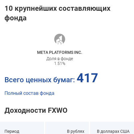
10 крупнейших составляющих
фонда
ORMS INC.
NVIDIA ORD
фонде
Доля в фонде
%
5.81
%
417
Всего ценных бумаг:
Полный состав фонда
Доходности FXWO
Период
В рублях
В долларах США