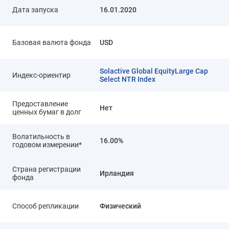
Дата запуска
16.01.2020
Базовая валюта фонда
USD
Solactive Global EquityLarge Cap
Индекс-ориентир
Select NTR Index
Предоставление
Нет
ценных бумаг в долг
Волатильность в
16.00%
годовом измерении*
Страна регистрации
Ирландия
фонда
Способ репликации
Физический