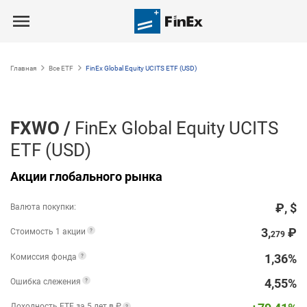
Главная
Все ETF
FinEx Global Equity UCITS ETF (USD)
FXWO
/
FinEx Global Equity UCITS
ETF (USD)
Акции глобального рынка
₽
,
$
Валюта покупки:
3,
₽
Стоимость 1 акции
279
1,36%
Комиссия фонда
4,55%
Ошибка слежения
Доходность ETF за 5 лет в ₽