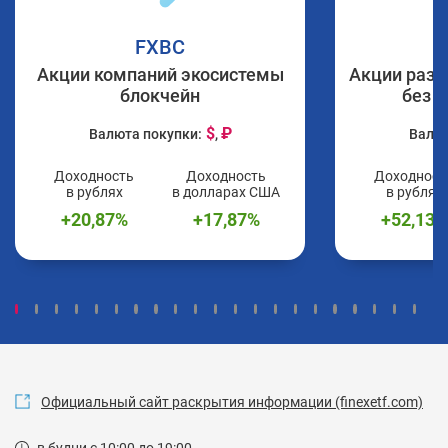
FXBC
Акции компаний экосистемы
Акции раз
блокчейн
без К
$
₽
Валюта покупки:
,
Валют
Доходность
Доходность
Доходност
в рублях
в долларах США
в рублях
+
20,87
%
+
17,87
%
+
52,13
%
Официальный сайт раскрытия информации (finexetf.com)
в будни с 10:00 до 19:00